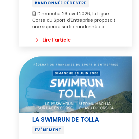
RANDONNÉE PÉDESTRE
🗓️ Dimanche 26 avril 2026, la Ligue
Corse du Sport d’Entreprise proposait
une superbe sortie randonnée à
thèmeà Eccica-Suarella. Intitulée « Sur
les chemins de Sampiero Corso »,
Lire l'article
cette journée a permis aux
participants de découvrir un village
chargé d’histoire, où les images
remplacentparfois les mots… et
révèlent des recoins aussi
authentiques que fascinants.Au
programme […]
LA SWIMRUN DE TOLLA
ÉVÉNEMENT