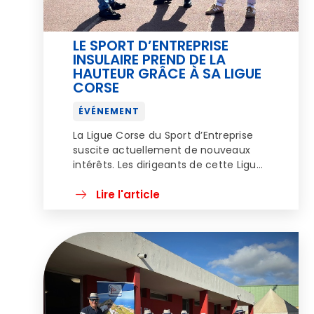
LE SPORT D’ENTREPRISE
INSULAIRE PREND DE LA
HAUTEUR GRÂCE À SA LIGUE
CORSE
ÉVÉNEMENT
La Ligue Corse du Sport d’Entreprise
suscite actuellement de nouveaux
intérêts. Les dirigeants de cette Ligue
interrogés sur cette relance avouent
de nouvelles ambitions, mais toujours
Lire l'article
un esprit sportif inébranlable. Ses
promoteurs tentent aujourd’hui de
redynamiser la pratique du sport dans
le monde de l’entreprise. Faire du
sport à son rythme, entre collègues,
et pouvoir […]