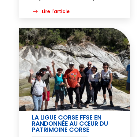
Porticcio. Une belle occasion pour les
participants de s’initier et de se
Lire l'article
perfectionner à la pratique du tir
sportif, dans un cadre sécurisé et
encadré par des instructeurs
expérimentés. Accessible à toutes et
à […]
LA LIGUE CORSE FFSE EN
RANDONNÉE AU CŒUR DU
PATRIMOINE CORSE