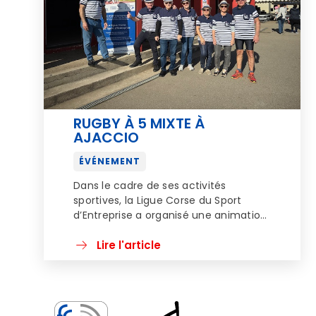
RUGBY À 5 MIXTE À
AJACCIO
ÉVÉNEMENT
Dans le cadre de ses activités
sportives, la Ligue Corse du Sport
d’Entreprise a organisé une animation
rugby à 5 loisir mixte le dimanche 18
février 2024 à Ajaccio. En parfait
Lire l'article
partenariat avec la Ligue Corse de
Rugby et avec l’assistance technique
du rugby club Ajaccien, la Ligue Corse
du Sport d’Entreprise a réuni sur […]