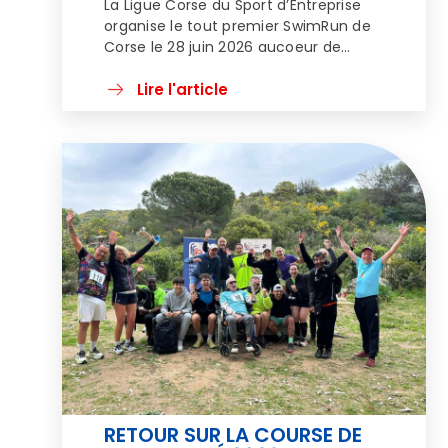
La Ligue Corse du Sport d’Entreprise
organise le tout premier SwimRun de
Corse le 28 juin 2026 aucoeur de
l’espace naturel du Lac de Tolla, avec
le soutien engagé de EDF Corse. Au
Lire l'article
coeur d’un environnement
exceptionnel entre lac et maquis,
cette nouvelle épreuve sportive
prometune expérience unique,
mêlant natation en eau libre et
course […]
RETOUR SUR LA COURSE DE