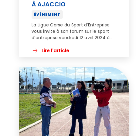
À AJACCIO
ÉVÉNEMENT
La Ligue Corse du Sport d’Entreprise
vous invite à son forum sur le sport
d’entreprise vendredi 12 avril 2024 à
Ajaccio. Les experts présents
interviendront sur la thématique du «
Lire l'article
Sport dans l’entreprise, un outil
performant au titre du management
». En améliorant la santé physique ou
psychologique des salarié(e)s, les
responsabilités sociétales, ou encore
[…]