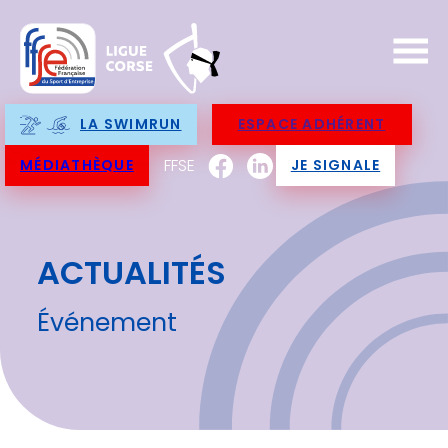
LA SWIMRUN
ESPACE ADHÉRENT
FFSE
MÉDIATHÈQUE
JE SIGNALE
ACTUALITÉS
Événement