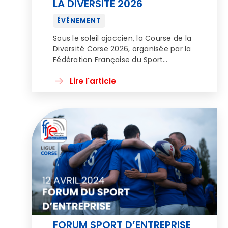
LA DIVERSITÉ 2026
ÉVÉNEMENT
Sous le soleil ajaccien, la Course de la
Diversité Corse 2026, organisée par la
Fédération Française du Sport
d’Entreprise (FFSE), a rassemblé ce
samedi 12 avril dès 8h au Domaine
Lire l'article
Peraldi, pour une matinée sportive
placée sous le signe du partage et de
la cohésion. Ouvert à tous, sportifs
confirmés, coureurs du dimanche ou
simples […]
FORUM SPORT D’ENTREPRISE