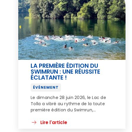
de la Vie associative et du […]
LA PREMIÈRE ÉDITION DU
SWIMRUN : UNE RÉUSSITE
ÉCLATANTE !
ÉVÉNEMENT
Le dimanche 28 juin 2026, le Lac de
Tolla a vibré au rythme de la toute
première édition du Swimrun,
organisée sous l’égide de la Ligue
Corse du Sport d’Entreprise. Une
Lire l'article
grande première qui restera dans les