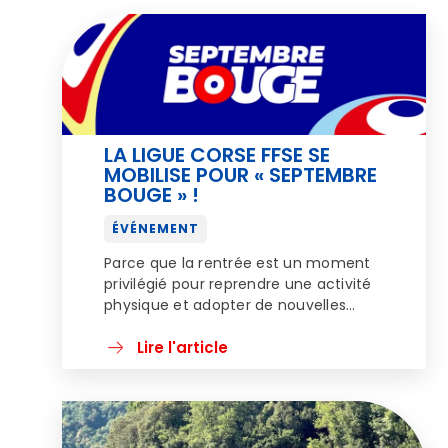
LA LIGUE CORSE FFSE SE
MOBILISE POUR « SEPTEMBRE
BOUGE » !
ÉVÉNEMENT
Parce que la rentrée est un moment
privilégié pour reprendre une activité
physique et adopter de nouvelles
habitudes favorables à la santé, la
Ligue Corse du Sport d’Entreprise
Lire l'article
(LCSE) s’engage aux côtés de la
Fédération Française du Sport
d’Entreprise-FFSE (FFSE) et du
Ministère des Sports, de la Jeunesse et