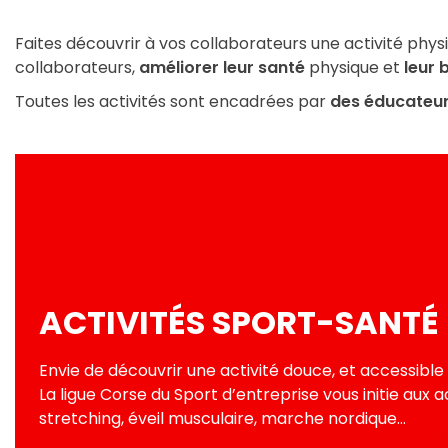
Faites découvrir à vos collaborateurs une activité phys
collaborateurs,
améliorer leur santé
physique et
leur 
Toutes les activités sont encadrées par
des éducateur
ACTIVITÉS SPORT-SANTÉ
Envie de découvrir une activité douce, et accessible 
La ligue Corse du Sport d’entreprise vous initie aux a
stretching, éveil musculaire, marche nordique…