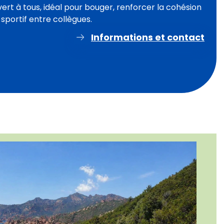
uvert à tous, idéal pour bouger, renforcer la cohésion
portif entre collègues.
Informations et contact