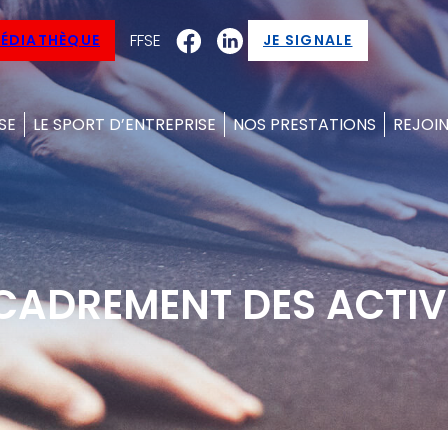
FFSE
ÉDIATHÈQUE
JE SIGNALE
SE
LE SPORT D’ENTREPRISE
NOS PRESTATIONS
REJOIN
NCADREMENT DES ACTIV