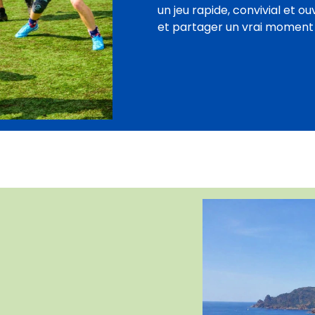
un jeu rapide, convivial et o
et partager un vrai moment s